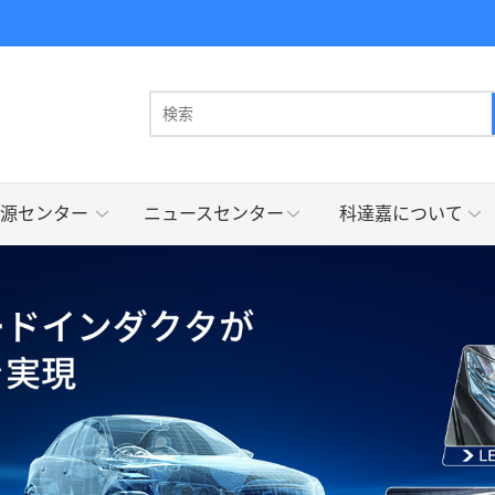
源センター
ニュースセンター
科達嘉について