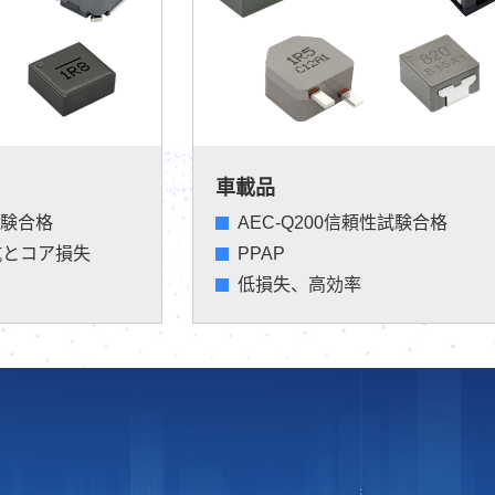
車載品
試験合格
AEC-Q200信頼性試験合格
抗とコア損失
PPAP
低損失、高効率