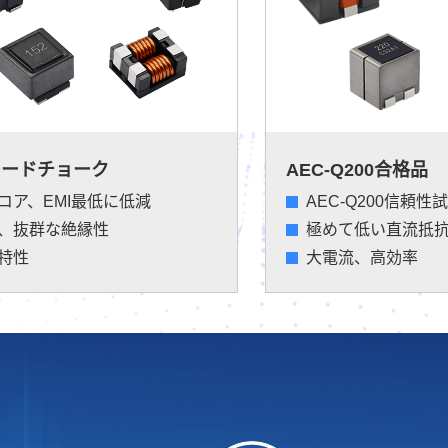
モードチョーク
AEC-Q200合格品
コア、EMI最低に低減
AEC-Q200信頼性
、抜群な絶縁性
極めて低い直流抵
特性
大電流、高効率